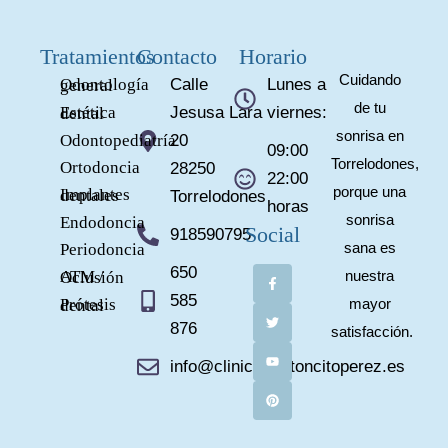
Tratamientos
Contacto
Horario
Cuidando
Calle
Lunes a
Odontología general
de tu
Jesusa Lara
viernes:
Estética dental
sonrisa en
Odontopediatría
20
09:00
Torrelodones,
Ortodoncia
28250
22:00
porque una
Implantes dentales
Torrelodones
horas
sonrisa
Endodoncia
Social
918590795
sana es
Periodoncia
F
T
Y
P
a
w
o
i
650
nuestra
ATM / Oclusión
c
i
u
n
e
t
t
t
585
mayor
Prótesis dental
b
t
u
e
o
e
b
r
876
satisfacción.
o
r
e
e
k
s
-
t
info@clinicaelratoncitoperez.es
f