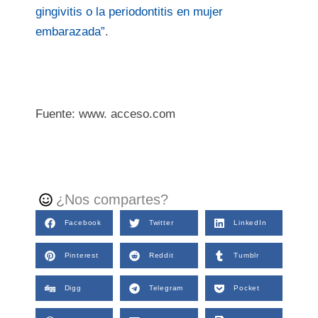
gingivitis o la periodontitis en mujer
embarazada”
.
Fuente: www. acceso.com
¿Nos compartes?
Facebook
Twitter
LinkedIn
Pinterest
Reddit
Tumblr
Digg
Telegram
Pocket