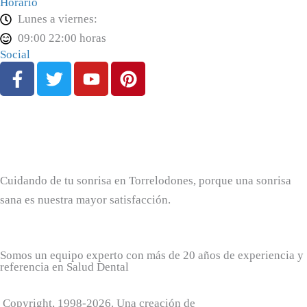
Horario
Lunes a viernes:
09:00 22:00 horas
Social
F
T
Y
P
a
w
o
i
c
i
u
n
e
t
t
t
b
t
u
e
o
e
b
r
o
r
e
e
Cuidando de tu sonrisa en Torrelodones, porque una sonrisa
k
s
sana es nuestra mayor satisfacción.
-
t
f
Somos un equipo experto con más de 20 años de experiencia y
referencia en Salud Dental
+
Copyright, 1998-
2026
. Una creación de
Avanza