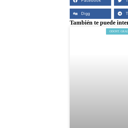
Facebook
T
Digg
También te puede inte
ODONT. GRA