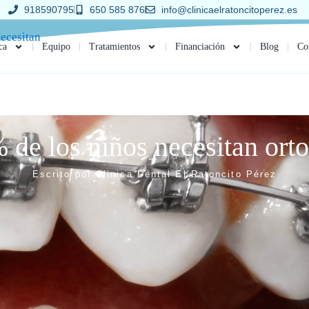
918590795
650 585 876
info@clinicaelratoncitoperez.es
ca
Equipo
Tratamientos
Financiación
Blog
Co
 de los niños necesitan ort
Escrito por
Clinica Dental El Ratoncito Pérez