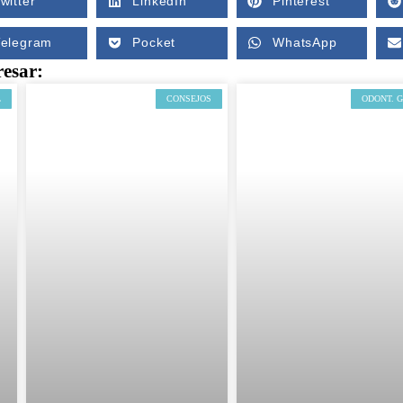
witter
LinkedIn
Pinterest
Telegram
Pocket
WhatsApp
resar:
L
CONSEJOS
ODONT. 