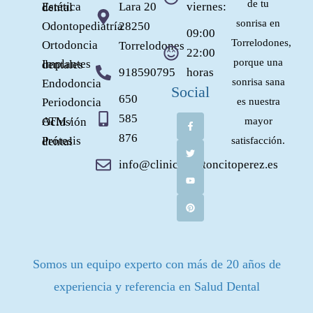
de tu
Lara 20
viernes:
Estética dental
sonrisa en
Odontopediatría
28250
09:00
Torrelodones,
Ortodoncia
Torrelodones
22:00
porque una
Implantes dentales
918590795
horas
sonrisa sana
Endodoncia
Social
650
Periodoncia
es nuestra
F
T
Y
P
a
w
o
i
585
ATM / Oclusión
mayor
c
i
u
n
e
t
t
t
876
Prótesis dental
satisfacción.
b
t
u
e
o
e
b
r
o
r
e
e
info@clinicaelratoncitoperez.es
k
s
-
t
f
Somos un equipo experto con más de 20 años de
experiencia y referencia en Salud Dental