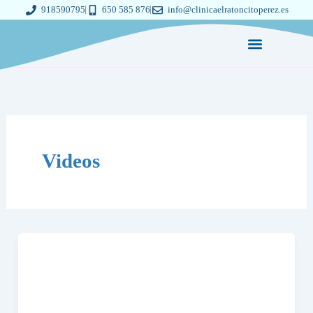
Ir
918590795
650 585 876
info@clinicaelratoncitoperez.es
al
contenido
Videos