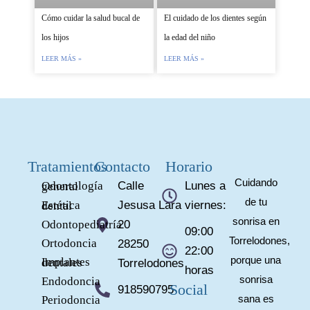
Cómo cuidar la salud bucal de
El cuidado de los dientes según
los hijos
la edad del niño
LEER MÁS »
LEER MÁS »
Tratamientos
Contacto
Horario
Cuidando
Calle
Lunes a
Odontología general
de tu
Jesusa Lara
viernes:
Estética dental
sonrisa en
Odontopediatría
20
09:00
Torrelodones,
Ortodoncia
28250
22:00
porque una
Implantes dentales
Torrelodones
horas
sonrisa
Endodoncia
Social
918590795
sana es
Periodoncia
F
T
Y
P