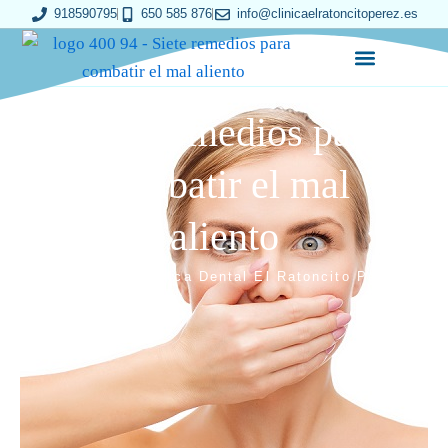
Ir
918590795
650 585 876
info@clinicaelratoncitoperez.es
al
contenido
Siete remedios para
combatir el mal
aliento
Escrito por
Clinica Dental El Ratoncito Pérez