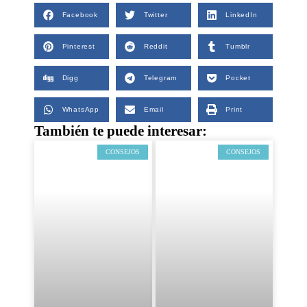
Facebook
Twitter
LinkedIn
Pinterest
Reddit
Tumblr
Digg
Telegram
Pocket
WhatsApp
Email
Print
También te puede interesar:
CONSEJOS
CONSEJOS