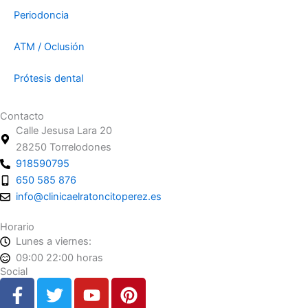
Periodoncia
ATM / Oclusión
Prótesis dental
Contacto
Calle Jesusa Lara 20
28250 Torrelodones
918590795
650 585 876
info@clinicaelratoncitoperez.es
Horario
Lunes a viernes:
09:00 22:00 horas
Social
F
T
Y
P
a
w
o
i