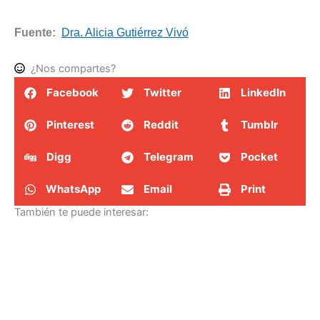
Fuente:
Dra. Alicia Gutiérrez Vivó
¿Nos compartes?
Facebook
Twitter
LinkedIn
Pinterest
Reddit
Tumblr
Digg
Telegram
Pocket
WhatsApp
Email
Print
También te puede interesar: